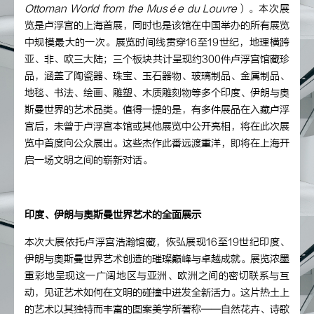
Ottoman World from the Musée du Louvre
）。本次展
览是卢浮宫的上海首展，同时也是该馆在中国举办的所有展览
中规模最大的一次。展览时间线贯穿16至19世纪，地理横跨
亚、非、欧三大陆；三个板块共计呈现约300件卢浮宫馆藏珍
品，涵盖了陶瓷器、珠宝、玉石器物、玻璃制品、金属制品、
地毯、书法、绘画、雕塑、木质雕刻物等多个印度、伊朗与奥
斯曼世界的艺术品类。值得一提的是，有多件展品在入藏卢浮
宫后，未曾于卢浮宫本馆或其他展览中公开亮相，将在此次展
览中首度向公众展出。这些杰作此番远渡重洋，即将在上海开
启一场文明之间的崭新对话。
印度、伊朗与奥斯曼世界艺术的全面展示
本次大展依托卢浮宫浩瀚馆藏，恢弘展现16至19世纪印度、
伊朗与奥斯曼世界艺术创造的璀璨巅峰与卓越成就。展览浓墨
重彩地呈现这一广阔地区与亚洲、欧洲之间的密切联系与互
动，见证艺术如何在文明的碰撞中迸发全新活力。这片热土上
的艺术以其独特而丰富的图案美学所著称——自然花卉、诗歌