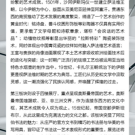
纷繁的艺术成就。1501年，沙阿伊斯玛仪一世建立萨法维王
朝，以今伊朗为中心，版图从亚美尼亚延伸至阿富汗。贯通东
西的商贸推动了艺术发展的高度繁荣，缔造了一个艺术创作的
黄金时代：铭诗盘、兽斗纹圆形饰板等彩陶器不仅具有实用价
值，更承载了文学母题和诗歌意象，堪称“会说话的艺术
品”；动植物纹瓶等彰显出华丽的“拉斯特彩”陶瓷装饰技
术，同时体现出中国青花瓷的纹样如何融入萨法维艺术语言；
王室与贵族的肖像油画展现了本土艺术家吸收欧洲绘画技术后
的进化与突破；这一时期广泛流行的珐琅工艺也被运用至当地
特色水烟壶的制作当中。19世纪，卡扎尔王朝统治下的伊朗
更是视萨法维时期的艺术为典范。工匠们从历史和文学中汲取
灵感，这一潮流强化了民族认同感，并唤醒了辉煌的过去。
第三板块则设于四楼展厅，重点呈现奥斯曼帝国的艺术。奥斯
曼帝国雄踞欧、亚、非三洲交界，作为连接东西方的文化中
枢，其艺术成就令人叹为观止。15世纪起，帝国定都伊斯坦
布尔，从此这里成为充满活力的文化之都。该板块突显了阿拉
伯书法的魅力：从庄严的官方文书到精巧的书法册与华美的书
写用具，皆印证了书法这一艺术表现形式的重要性。展览还将