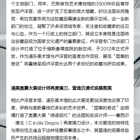
个文物部门。同年，巴黎装饰艺术博物馆的3500件珍品寄存
放至卢浮宫，进一步扩充了后者的庞大馆藏。时任法国总统雅
克·希拉克宣布将为这批藏品筹建全新的展示空间。这一全新
部门的创立，凝聚了许多该领域专家、关注者和收藏家的远见
与心血。作为一个行政上的独立部门，其设立本身就是法国将
这些藏品视为国家文化遗产的重要象征。卢浮宫专门为该部门
设计并打造了位于维斯康蒂庭院的新空间，于2012年正式开
放。作为浦东美术馆与卢浮宫的首度合作项目，展览“图案的
奇迹”将重磅呈现卢浮宫长达两个多世纪的收藏与研究成果。
浦美奥赛大展设计师再度操刀，营造沉浸式观展氛围
相比卢浮宫本馆，浦东美术馆的此次展览更加深度地还原了印
度、伊朗与奥斯曼绚烂多彩的艺术世界。“图案的奇迹”由倾
情打造了奥赛大展“缔造现代”的法国知名设计师——塞西尔
·德戈（Cécile Degos）再度操刀设计。本次展览的独特性
与原创性正蕴含于这种场景叙事理念之中，其塑造的观展体验
所产生的共鸣远超越物理空间本身。