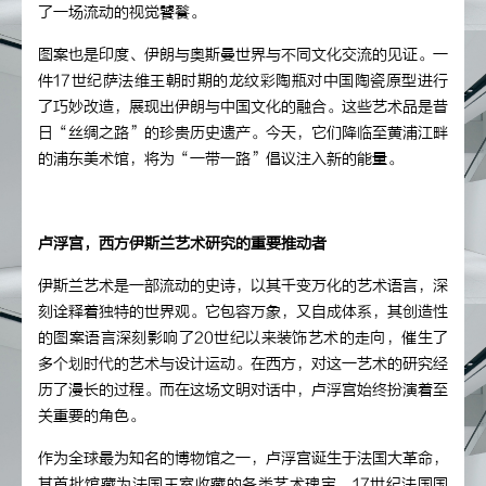
了一场流动的视觉饕餮。
图案也是印度、伊朗与奥斯曼世界与不同文化交流的见证。一
件17世纪萨法维王朝时期的龙纹彩陶瓶对中国陶瓷原型进行
了巧妙改造，展现出伊朗与中国文化的融合。这些艺术品是昔
日“丝绸之路”的珍贵历史遗产。今天，它们降临至黄浦江畔
的浦东美术馆，将为“一带一路”倡议注入新的能量。
卢浮宫，西方伊斯兰艺术研究的重要推动者
伊斯兰艺术是一部流动的史诗，以其千变万化的艺术语言，深
刻诠释着独特的世界观。它包容万象，又自成体系，其创造性
的图案语言深刻影响了20世纪以来装饰艺术的走向，催生了
多个划时代的艺术与设计运动。在西方，对这一艺术的研究经
历了漫长的过程。而在这场文明对话中，卢浮宫始终扮演着至
关重要的角色。
作为全球最为知名的博物馆之一，卢浮宫诞生于法国大革命，
其首批馆藏为法国王室收藏的各类艺术瑰宝。17世纪法国国