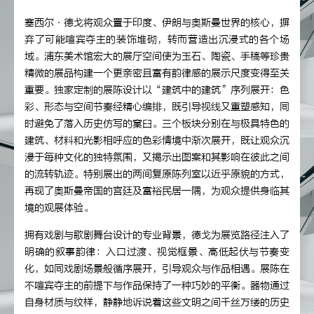
塞西尔·德戈将观众置于印度、伊朗与奥斯曼世界的核心，摒
弃了可能喧宾夺主的装饰堆砌，转而营造出沉浸式的各个场
域。浦东美术馆宏大的展厅空间使为玉石、陶瓷、手稿等珍贵
精微的展品构建一个更亲密且富有韵律感的展示尺度变得至关
重要。独家定制的展陈设计以“建筑中的建筑”序列展开：色
彩、形态与空间节奏经精心编排，既引导视线又重塑感知，同
时避免了落入历史仿写的窠臼。三个板块分别在与极具特色的
建筑、材料和光影相呼应的色彩情境中渐次展开，既让观众沉
浸于每种文化的独特氛围，又揭示出图案和其影响在彼此之间
的流转轨迹。特别展出的两间复原陈列室以近乎原貌的方式，
再现了奥斯曼帝国的宫廷及富裕民居一隅，为观众提供身临其
境的观展体验。
拥有戏剧与歌剧舞台设计的专业背景，德戈为展览路径注入了
明确的叙事韵律：入口过渡、视觉框景、高低起伏与节奏变
化，如同戏剧场景般循序展开，引导观众与作品相遇。展陈在
不喧宾夺主的前提下与作品保持了一种巧妙的平衡。器物通过
自身材质与纹样，静静地诉说着这些文明之间千丝万缕的历史