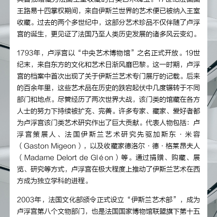
王路易十四掌权期间，来自伊斯兰世界的艺术便已被纳入王室
收藏。过去的两个多世纪中，这部分艺术珍品不仅伴随了卢浮
宫的诞生，更见证了法国乃至人类历史发展的诸多风云变幻。
1793年，卢浮宫以“中央艺术博物馆”之名正式开放。19世
纪末，来自东方的文化和艺术日渐风靡巴黎。这一时期，卢浮
宫的档案中首次出现了关于伊斯兰艺术专门展厅的记载。后来
的百余年里，这些艺术品在历史的跌宕起伏中几度辗转于不同
部门和地点。尽管经历了两次世界大战，该门类的馆藏在各方
人士的努力下持续被扩充、完善。许多专家、藏家、爱好者都
为卢浮宫该门类艺术研究作出了巨大贡献。代表人物包括：卢
浮宫策展人、法国伊斯兰艺术研究先驱加斯东·米容
（Gaston Migeon），以及收藏家德洛尔·德·格莱昂夫人
（Madame Delort de Gléon）等。通过捐赠、购藏、展
览、研究等方式，卢浮宫在极大程度上推动了伊斯兰艺术在西
方成为独立学科的进程。
2003年，法国文化部颁令正式设立“伊斯兰艺术部”，成为
卢浮宫第八个文物部门，也是法国国家博物馆联盟旗下第十五