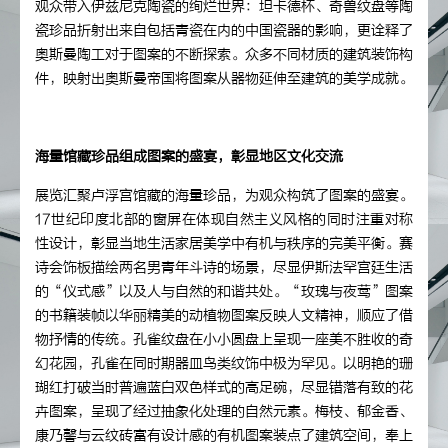
观众带入伊兹尼克陶瓷的绚烂世界：坦卡德杯、奇兽纹盘等陶
瓷珍品折射出来自包括青瓷在内的中国瓷器的影响，更诠释了
奥斯曼陶工对于图案的不断探索。众多不同材质的建筑装饰构
件，映射出奥斯曼帝国将图案从器物延伸至建筑的美学成就。
海量馆藏珍品组成图案的盛宴，彰显地区文化交流
展览汇聚卢浮宫馆藏的海量珍品，为观众构筑了图案的盛宴。
17世纪印度北部的窗屏在体现自然主义风格的同时注重对称
性设计，彰显当地生活家居美学中有机与秩序的完美平衡。赛
诗会饰板描绘两名男青年斗诗的场景，尽显伊斯法罕宫廷生活
的“仪式感”以及人与自然的和谐共处。“玫瑰与夜莺”图案
的书籍装帧以华丽精美的动植物图案反映人文精神，顺应了借
物抒情的传统。孔雀纹盘在小小圆盘上呈现一座美不胜收的奇
幻花园，孔雀在同时期器皿鸟类纹饰中极为罕见。以明艳的珊
瑚红打破当时普遍蓝白双色样式的高足碗，尽显错落有致的花
卉图案，呈现了经过抽象化处理的自然元素。梅枝、郁金香、
康乃馨与云纹砖富有设计感的有机图案装点了建筑空间，奉上