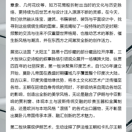
意象、几何花纹等，如万花筒般折射出当时的文化与历史脉
络，更持续为后世艺术与设计注入源源不断的灵感。在今天，
我们依然能从珠宝、建筑、书籍装帧、装饰与平面设计中，找
寻到这些熠熠生辉的图案。展览揭秘了一段特殊的历史时期：
频繁的交流与往来不仅重塑世界格局，也推动艺术的革新，催
生新风格与潮流，并在东西方之间激发全新的创作活力。
展览以法国“太阳王”路易十四珍藏的部分藏品拉开序幕，三
大板块以史诗般的叙事脉络引领观众展开一场横跨大陆、纵贯
四百年的壮丽探索。第一板块聚焦印度艺术。自1526年建立
开始，莫卧儿帝国在鼎盛时期疆域几乎覆盖整个印度次大陆。
自古以来，印度凭借地缘优势，将本土文化和艺术广泛传播至
各地。王朝在延续自身传统的同时，不断吸纳来自周边各地区
的影响，创造出全新的美学风格。无论是融合了伊朗与中亚影
响的贾利窗、体现本土与波斯传统交融的珍贵玉器和金属制
品，还是欧洲与本地风格“混搭”的各式出口器物，无不彰显
出莫卧儿帝国传承本源、融汇创新的艺术魅力。
第二板块展现伊朗艺术，生动诠释了萨法维王朝和卡扎尔王朝