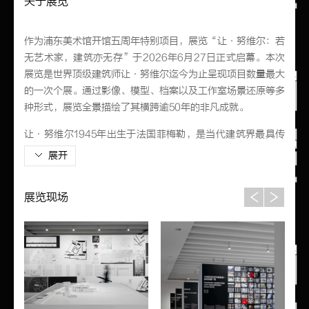
关于展览
作为浦东美术馆开馆五周年特别项目，展览“让·努维尔：若
无艺术家，建筑亦无存”于2026年6月27日正式启幕。本次
展览是世界顶级建筑师让·努维尔迄今为止呈现项目数量最大
的一次个展。通过影像、模型、档案以及工作室场景还原等多
种形式，展览全景描绘了其横跨逾50年的非凡成就。
让·努维尔1945年出生于法国菲梅勒，是当代建筑界最具传
奇色彩的人物之一。他的建筑哲学以强烈的场所语境为特征，
这使得他的每一件作品都具有难以替代的原创性。时至今日，
让·努维尔已几乎包揽所有顶级国际建筑奖项，包括被誉为建
展览现场
筑界“诺贝尔奖”的最高荣誉——普利兹克建筑奖。他的代表
性作品遍布全球，横跨文化机构、商业建筑与公共空间。除建
筑实践外，让·努维尔在设计领域也成果丰硕，迄今为止已设
计逾百件产品和家具。
浦东美术馆是让·努维尔为上海设计的文化地标。建筑主体简
洁的至上主义风格几何线条、灵活而宽阔的展厅空间、对自然