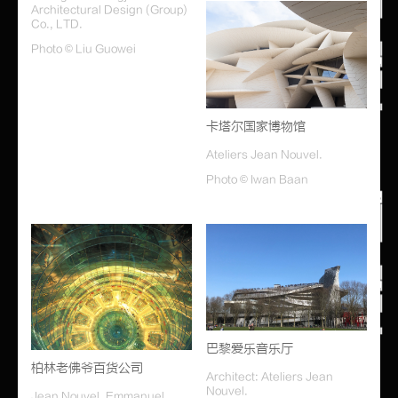
Architectural Design (Group)
Co., LTD.
Photo © Liu Guowei
卡塔尔国家博物馆
Ateliers Jean Nouvel.
Photo © Iwan Baan
巴黎爱乐音乐厅
柏林老佛爷百货公司
Architect: Ateliers Jean
Nouvel.
Jean Nouvel, Emmanuel