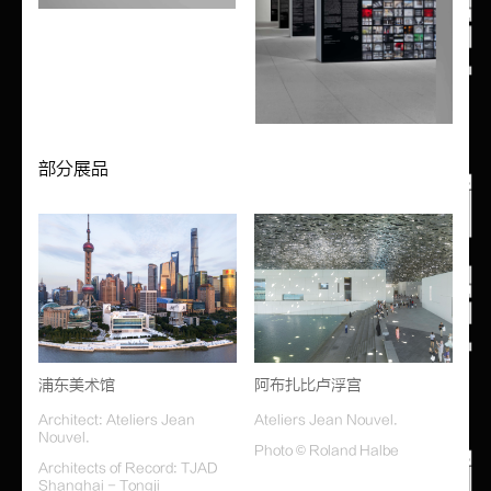
光线的巧妙调度、与陆家嘴天际线和黄浦江景观的深度对话，
使这座“白盒子”本身便成为一件完整的艺术作品。而本次展
览也是让·努维尔首次在其亲自设计的美术馆内举办展览。
展览重点展示了让·努维尔设计的四个代表性文化项目，包含
模型与档案：巴黎爱乐音乐厅、卡塔尔国家博物馆、浦东美术
馆、卡地亚当代艺术基金会—皇家宫殿。诸多超常尺度的流动
部分展品
影像呈现出建筑的感性维度；巨大的屏幕将建筑从图纸和模型
中解放出来，让观众拥有沉浸式观看体验。此外，展厅内特别
复原了让·努维尔事务所的工作室场景，现场设有16台电
脑，可供每一位观众深入浏览事务所的400余件建筑项目档案
以及100余件设计作品资料，这些珍贵档案既包括标志性的建
成之作，也囊括未竟的构想与方案。
本次展览由上海陆家嘴东岸文化发展有限公司出品，浦东美术
馆主办，让·努维尔事务所特别参与。展览获得法国驻上海总
浦东美术馆
阿布扎比卢浮宫
领事馆与法国文化中心的鼎力支持，并被纳入2026年“中法
Architect: Ateliers Jean
Ateliers Jean Nouvel.
文化之春”。
Nouvel.
Photo © Roland Halbe
Architects of Record: TJAD
Shanghai - Tongji